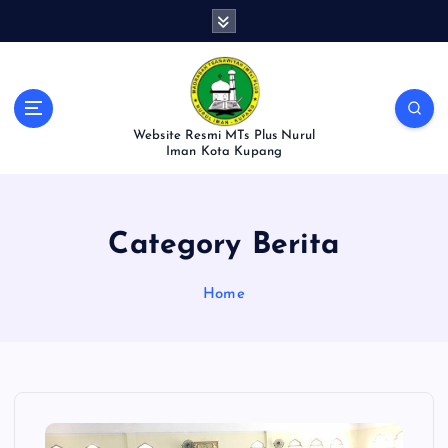
S
k
i
p
t
o
Website Resmi MTs Plus Nurul
c
Iman Kota Kupang
o
n
t
Category Berita
e
n
t
Home