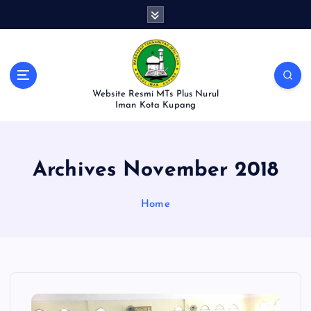
S
k
i
p
t
o
Website Resmi MTs Plus Nurul
c
Iman Kota Kupang
o
n
t
Archives November 2018
e
n
t
Home