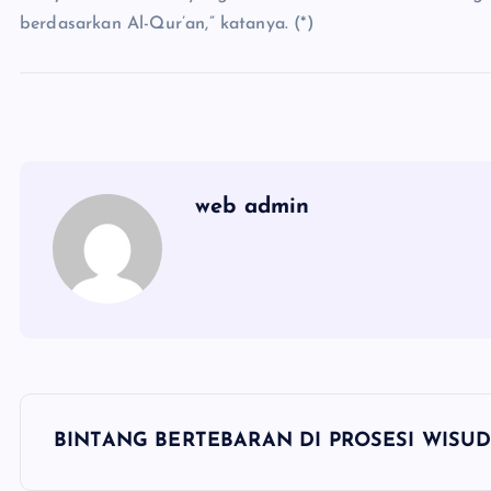
berdasarkan Al-Qur’an,” katanya. (*)
web admin
N
BINTANG BERTEBARAN DI PROSESI WISU
a