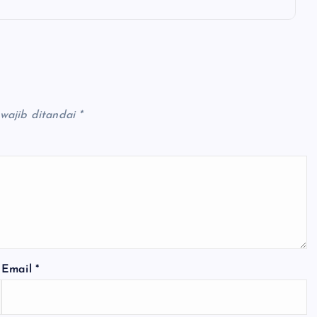
wajib ditandai
*
Email
*