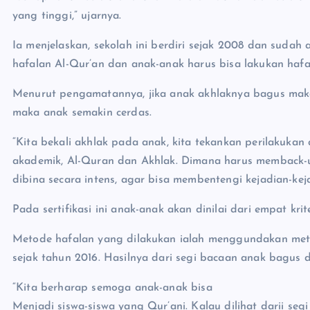
yang tinggi,” ujarnya.
Ia menjelaskan, sekolah ini berdiri sejak 2008 dan sudah
hafalan Al-Qur’an dan anak-anak harus bisa lakukan hafa
Menurut pengamatannya, jika anak akhlaknya bagus mak
maka anak semakin cerdas.
“Kita bekali akhlak pada anak, kita tekankan perilakukan 
akademik, Al-Quran dan Akhlak. Dimana harus memback-u
dibina secara intens, agar bisa membentengi kejadian-kej
Pada sertifikasi ini anak-anak akan dinilai dari empat krit
Metode hafalan yang dilakukan ialah menggundakan meto
sejak tahun 2016. Hasilnya dari segi bacaan anak bagus d
“Kita berharap semoga anak-anak bisa
Menjadi siswa-siswa yang Qur’ani. Kalau dilihat darii se