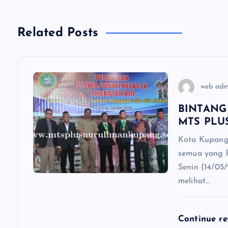
v
Related Posts
i
g
web ad
a
BINTANG
MTS PLU
s
Kota Kupang
semua yang h
i
Senin (14/05/
melihat…
p
o
Continue r